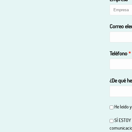
Correo ele
Teléfono
¿De qué he
He leído 
SÍ ESTOY 
comunicacio