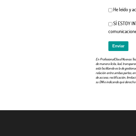
He leído y a
SÍ ESTOY IN
comunicaciones
Enviar
En ProfesionalCloud Nuevas Tecn
de manera lícita, leal, transpar
está facilitando es la de gesti
relación entre ambas partes, en
de acceso, rectificación, limitac
su DNI e indicando qué derecho