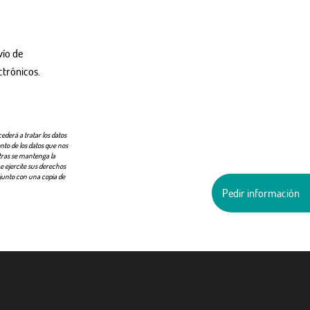
vío de
ctrónicos.
ederá a tratar los datos
ento de los datos que nos
ntras se mantenga la
e ejercite sus derechos
, junto con una copia de
Pedir información