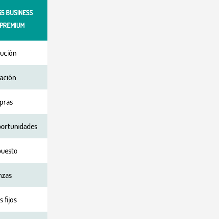
5 BUSINESS
 PREMIUM
bución
ración
pras
portunidades
puesto
nzas
 fijos