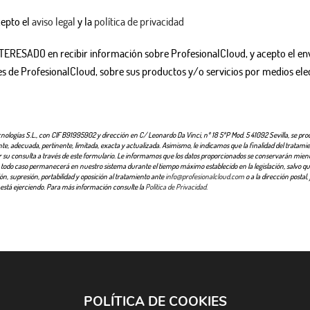
cepto el
aviso legal
y la
política de privacidad
TERESADO en recibir información sobre ProfesionalCloud, y acepto el en
 de ProfesionalCloud, sobre sus productos y/o servicios por medios ele
ologías S.L., con CIF B91995902 y dirección en C/ Leonardo Da Vinci, nº 18 5ªP Mod. 5 41092 Sevilla, se proc
ente, adecuada, pertinente, limitada, exacta y actualizada. Asimismo, le indicamos que la finalidad del tratami
onar su consulta a través de este formulario. Le informamos que los datos proporcionados se conservarán mie
 todo caso permanecerá en nuestro sistema durante el tiempo máximo establecido en la legislación, salvo qu
ión, supresión, portabilidad y oposición al tratamiento ante
info@profesionalcloud.com
o a la dirección postal
 está ejerciendo. Para más información consulte la
Política de Privacidad.
POLÍTICA DE COOKIES
Microsoft Azure