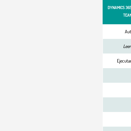
DYNAMICS 36
TEA
Aut
Leer
Ejecuta