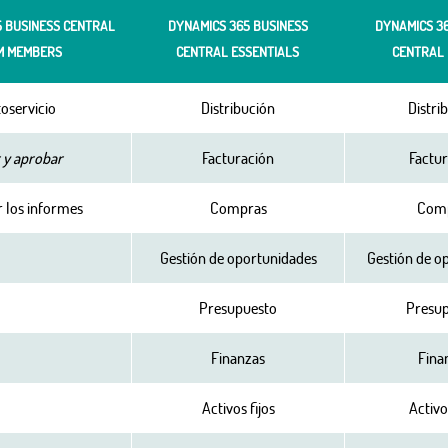
5 BUSINESS CENTRAL
DYNAMICS 365 BUSINESS
DYNAMICS 36
M MEMBERS
CENTRAL ESSENTIALS
CENTRAL
oservicio
Distribución
Distri
 y aprobar
Facturación
Factu
r los informes
Compras
Com
Gestión de oportunidades
Gestión de o
Presupuesto
Presu
Finanzas
Fina
Activos fijos
Activos