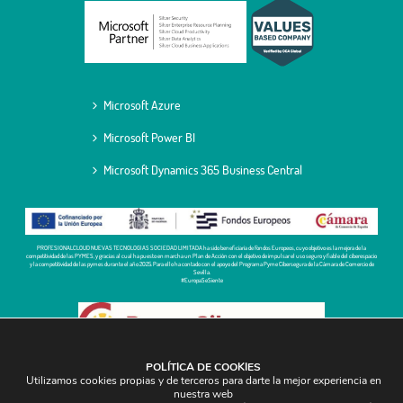
Microsoft Azure
Microsoft Power BI
Microsoft Dynamics 365 Business Central
PROFESIONALCLOUD NUEVAS TECNOLOGIAS SOCIEDAD LIMITADA ha sido beneficiaria de Fondos Europeos, cuyo objetivo es la mejora de la
competitividad de las PYMES, y gracias al cual ha puesto en marcha un Plan de Acción con el objetivo de impulsar el uso seguro y fiable del ciberespacio
y la competitividad de las pymes durante el año 2025. Para ello ha contado con el apoyo del Programa Pyme Cibersegura de la Cámara de Comercio de
Sevilla.
#EuropaSeSiente
POLÍTICA DE COOKIES
Utilizamos cookies propias y de terceros para darte la mejor experiencia en
nuestra web