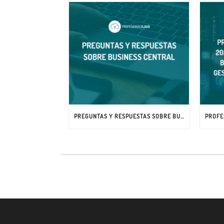
PREGUNTAS Y RESPUESTAS SOBRE BUSINESS CENTRAL: RESOLVEMOS TU DUDA COMO CONSULTORÍA DE MICROSOFT