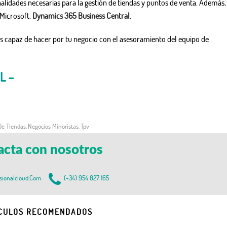
alidades necesarias para la gestión de tiendas y puntos de venta. Además,
 Microsoft,
Dynamics 365 Business Central
.
es capaz de hacer por tu negocio con el asesoramiento del equipo de
L –
De Tiendas
Negocios Minoristas
Tpv
,
,
acta con nosotros
sionalcloud.com
(+34) 954 027 165
CULOS RECOMENDADOS