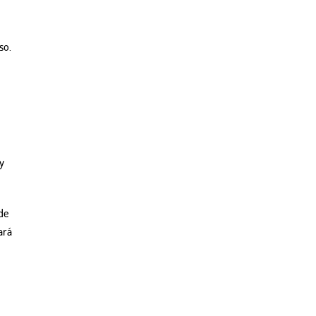
so.
y
de
ará