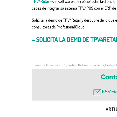
TPV4Retail
es el software que reúne todas las funcion
capaz de integrar su sistema TPV/POS con el ERP de
Solicita la demo de TPV4Retail y descubre de lo que 
consultores de ProfesionalCloud.
– SOLICITA LA DEMO DE TPV4RETAI
Comercios Minoristas
ERP
Gestión De Puntos De Venta
Gestión 
,
,
,
Cont
Info@profe
ARTÍ