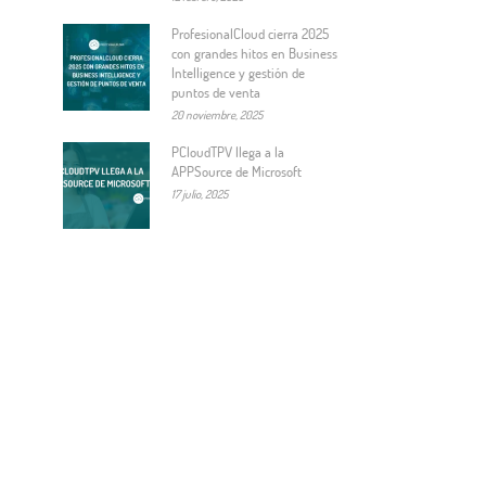
ProfesionalCloud cierra 2025
con grandes hitos en Business
Intelligence y gestión de
puntos de venta
20 noviembre, 2025
PCloudTPV llega a la
APPSource de Microsoft
17 julio, 2025