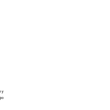
n y
ipo