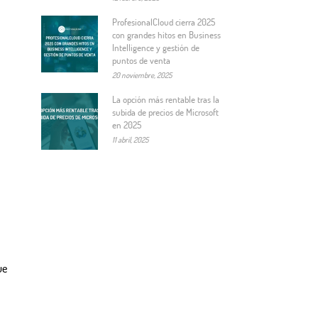
ProfesionalCloud cierra 2025
con grandes hitos en Business
Intelligence y gestión de
puntos de venta
20 noviembre, 2025
La opción más rentable tras la
subida de precios de Microsoft
en 2025
11 abril, 2025
ue