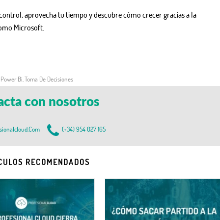
o control, aprovecha tu tiempo y descubre cómo crecer gracias a la
como Microsoft.
Power Bi
Toma De Decisiones
,
,
acta con nosotros
sionalcloud.com
(+34) 954 027 165
CULOS RECOMENDADOS