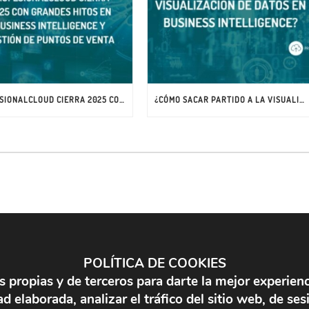
PROFESIONALCLOUD CIERRA 2025 CON GRANDES HITOS EN BUSINESS INTELLIGENCE Y GESTIÓN DE PUNTOS DE VENTA
¿CÓMO SACAR PARTIDO A LA VISUALIZACIÓN DE DATOS EN BUSINESS INTELLIGENCE?
POLÍTICA DE COOKIES
Microsoft Azure
s propias y de terceros para darte la mejor experien
Microsoft Power BI
PROFES
d elaborada, analizar el tráfico del sitio web, de ses
es la
impul