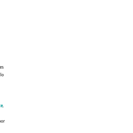
es
llo
ce
,
por