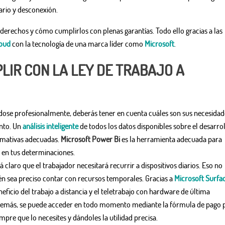
rario y desconexión.
 derechos y cómo cumplirlos con plenas garantías. Todo ello gracias a las
loud
con la tecnología de una marca líder como
Microsoft
.
IR CON LA LEY DE TRABAJO A
ndose profesionalmente, deberás tener en cuenta cuáles son sus necesidad
ento. Un
análisis inteligente
de todos los datos disponibles sobre el desarro
rmativas adecuadas.
Microsoft Power Bi
es la herramienta adecuada para
o en tus determinaciones.
tá claro que el trabajador necesitará recurrir a dispositivos diarios. Eso no
n sea preciso contar con recursos temporales. Gracias a
Microsoft Surfa
ficio del trabajo a distancia y el teletrabajo con hardware de última
 Además, se puede acceder en todo momento mediante la fórmula de pago 
empre que lo necesites y dándoles la utilidad precisa.