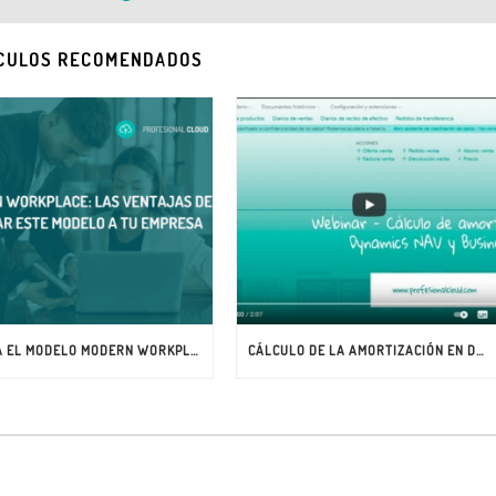
CULOS RECOMENDADOS
APLICA EL MODELO MODERN WORKPLACE EN TU NEGOCIO
CÁLCULO DE LA AMORTIZACIÓN EN DYNAMICS NAV Y BUSINESS CENTRAL [WEBINAR]