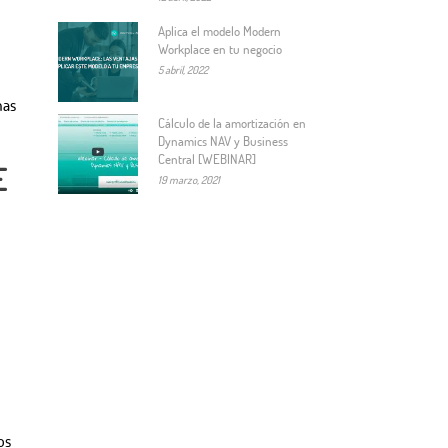
Aplica el modelo Modern
Workplace en tu negocio
5 abril, 2022
mas
Cálculo de la amortización en
Dynamics NAV y Business
Central [WEBINAR]
E
19 marzo, 2021
os