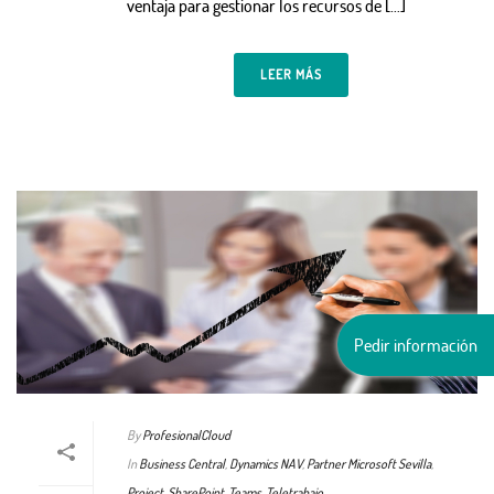
ventaja para gestionar los recursos de […]
LEER MÁS
Pedir información
By
ProfesionalCloud
In
Business Central
,
Dynamics NAV
,
Partner Microsoft Sevilla
,
Project
,
SharePoint
,
Teams
,
Teletrabajo