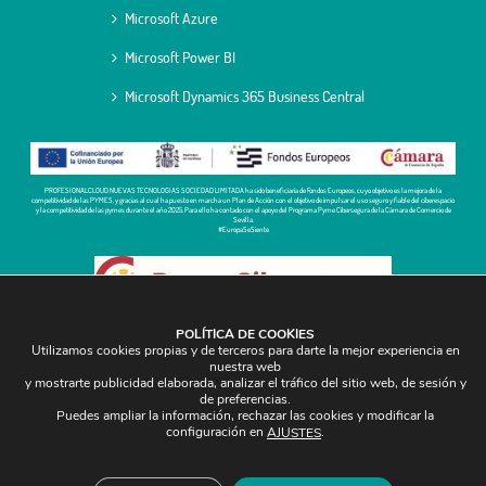
Microsoft Azure
Microsoft Power BI
Microsoft Dynamics 365 Business Central
PROFESIONALCLOUD NUEVAS TECNOLOGIAS SOCIEDAD LIMITADA ha sido beneficiaria de Fondos Europeos, cuyo objetivo es la mejora de la
competitividad de las PYMES, y gracias al cual ha puesto en marcha un Plan de Acción con el objetivo de impulsar el uso seguro y fiable del ciberespacio
y la competitividad de las pymes durante el año 2025. Para ello ha contado con el apoyo del Programa Pyme Cibersegura de la Cámara de Comercio de
Sevilla.
#EuropaSeSiente
POLÍTICA DE COOKIES
Utilizamos cookies propias y de terceros para darte la mejor experiencia en
nuestra web
Política de cookies
y mostrarte publicidad elaborada, analizar el tráfico del sitio web, de sesión y
de preferencias.
Política de privacidad
Puedes ampliar la información, rechazar las cookies y modificar la
Aviso legal
configuración en
.
AJUSTES
Código ético
Política de seguridad de la información